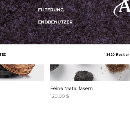
FILTERUNG
ENDBENUTZER
TED
13420 Rockland
Feine Metallfasern
Preis
120,00 $