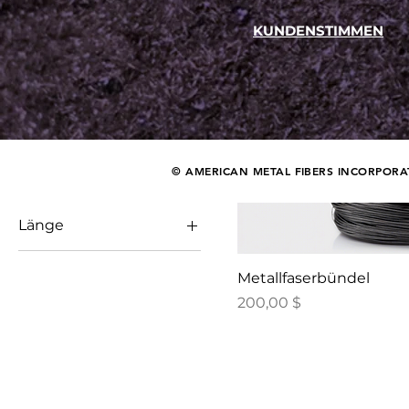
Preis
KUNDENSTIMMEN
120 $
200 $
Durchmesser
0,5 mm
© AMERICAN METAL FIBERS INCORPORA
Gewicht
1 mm
1 kg
Länge
500 g
1 Meter
Metallfaserbündel
3 Meter
Preis
200,00 $