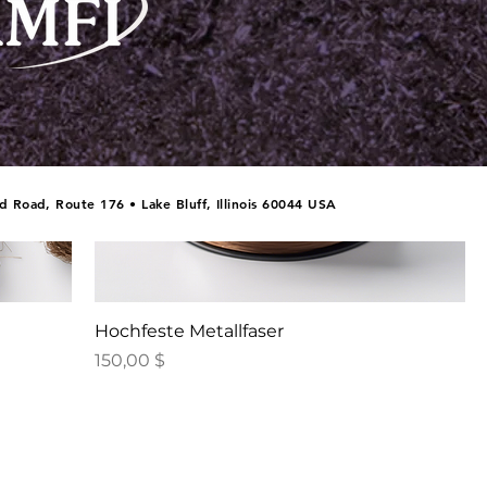
 Road, Route 176 • Lake Bluff, Illinois 60044 USA
Hochfeste Metallfaser
Preis
150,00 $