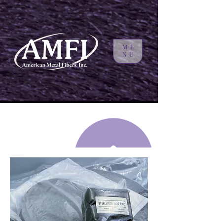
ME
NU