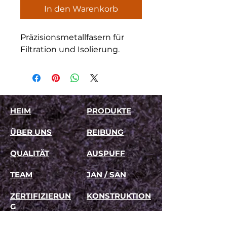
In den Warenkorb
Präzisionsmetallfasern für 
Filtration und Isolierung.
HEIM
PRODUKTE
ÜBER UNS
REIBUNG
QUALITÄT
AUSPUFF
TEAM
JAN / SAN
ZERTIFIZIERUN
KONSTRUKTION
G
FILTERUNG