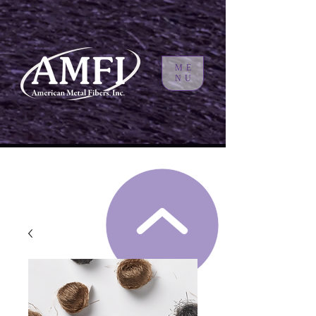
ME
NU